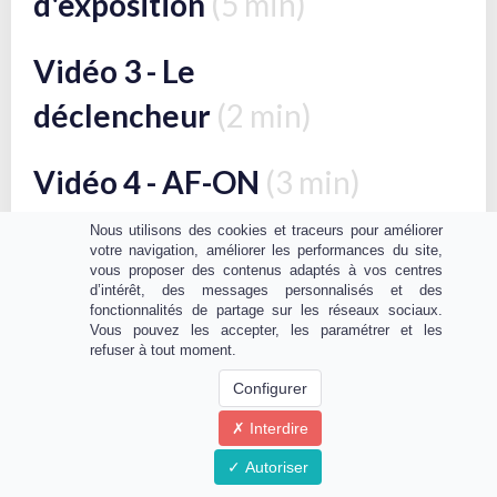
d'exposition
(5 min)
Vidéo 3 - Le
déclencheur
(2 min)
Vidéo 4 - AF-ON
(3 min)
Nous utilisons des cookies et traceurs pour améliorer
Vidéo 5 - Les modes de
votre navigation, améliorer les performances du site,
vous proposer des contenus adaptés à vos centres
mesure
(13 min)
d’intérêt, des messages personnalisés et des
fonctionnalités de partage sur les réseaux sociaux.
Vous pouvez les accepter, les paramétrer et les
Vidéo 6 - Focus sur les
refuser à tout moment.
Configurer
objectifs
(7 min)
Interdire
Vidéo 7 - Tour complet +
Autoriser