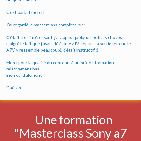
C'est parfait merci !
J'ai regardé la masterclass complète hier.
C'était très intéressant, j'ai appris quelques petites choses
malgré le fait que j'avais déjà un AZIV depuis sa sortie (et que le
A7V y ressemble beaucoup), c'était instructif :)
Merci pour la qualité du contenu, à un prix de formation
relativement bas.
Bien cordialement,
Gaëtan
Une formation
"Masterclass Sony a7