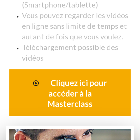
(Smartphone/tablette)
Vous pouvez regarder les vidéos
en ligne sans limite de temps et
autant de fois que vous voulez.
Téléchargement possible des
vidéos
Cliquez ici pour
accéder à la
Masterclass