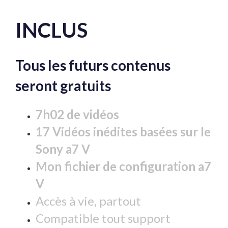
INCLUS
Tous les futurs contenus
seront gratuits
7h02 de vidéos
17 Vidéos inédites basées sur le
Sony a7 V
Mon fichier de configuration a7
V
Accès à vie, partout
Compatible tout support