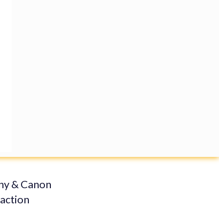
ony & Canon
faction