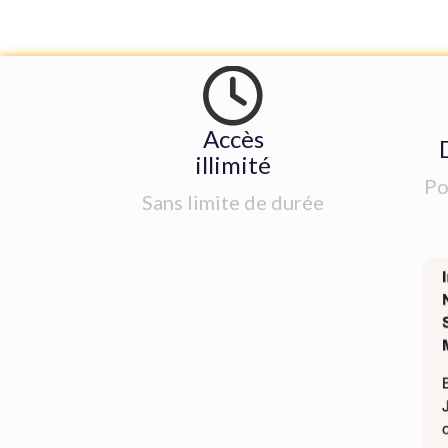
Accès
illimité
Po
Sans limite de durée